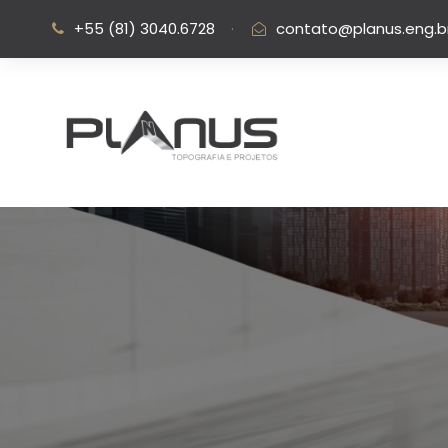
+55 (81) 3040.6728
·
contato@planus.eng.b