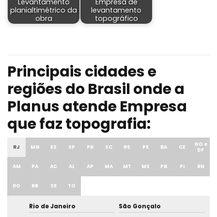
Levantamento
Empresa de
planialtimétrico da
levantamento
obra
topográfico
Principais cidades e
regiões do Brasil onde a
Planus atende Empresa
que faz topografia:
GO e
RJ
MG
ES
SP
PR
SC
RS
PE
BA
CE
DF
AM
PA
AC
AL
AP
MA
MT
MS
PB
PI
RN
RO
RR
SE
TO
Rio de Janeiro
São Gonçalo