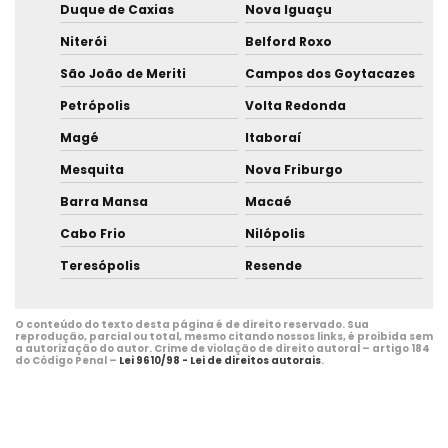
Duque de Caxias
Nova Iguaçu
Niterói
Belford Roxo
São João de Meriti
Campos dos Goytacazes
Petrópolis
Volta Redonda
Magé
Itaboraí
Mesquita
Nova Friburgo
Barra Mansa
Macaé
Cabo Frio
Nilópolis
Teresópolis
Resende
O conteúdo do texto desta página é de direito reservado. Sua
reprodução, parcial ou total, mesmo citando nossos links, é proibida sem
a autorização do autor. Crime de violação de direito autoral – artigo 184
do Código Penal –
Lei 9610/98 - Lei de direitos autorais
.