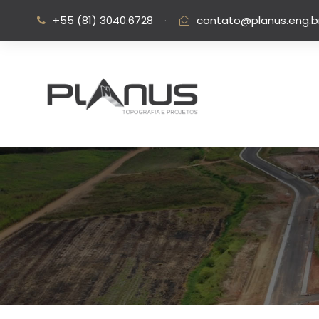
+55 (81) 3040.6728
·
contato@planus.eng.b