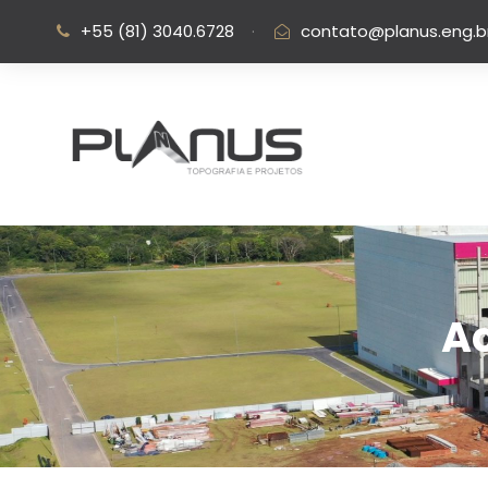
+55 (81) 3040.6728
·
contato@planus.eng.b
A