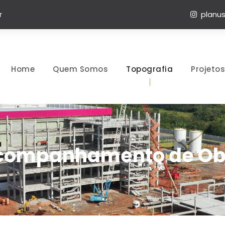
r
planus
Home
Quem Somos
Topografia
Projetos
companhamento de Ob